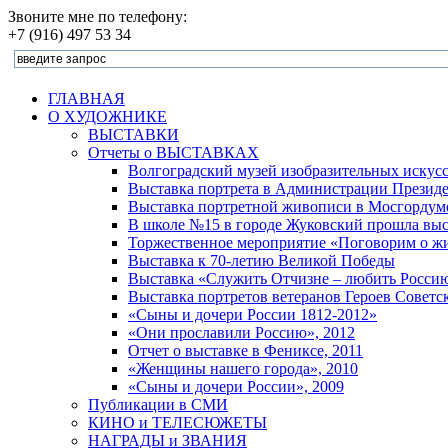
Звоните мне по телефону:
+7 (916) 497 53 34
ГЛАВНАЯ
О ХУДОЖНИКЕ
ВЫСТАВКИ
Отчеты о ВЫСТАВКАХ
Волгоградский музей изобразительных искус
Выставка портрета в Администрации Президе
Выставка портретной живописи в Мосгордуме
В школе №15 в городе Жуковский прошла выст
Торжественное мероприятие «Поговорим о жи
Выставка к 70-летию Великой Победы
Выставка «Служить Отчизне – любить Росси
Выставка портретов ветеранов Героев Советс
«Сыны и дочери России 1812-2012»
«Они прославили Россию», 2012
Отчет о выставке в Фениксе, 2011
«Женщины нашего города», 2010
«Сыны и дочери России», 2009
Публикации в СМИ
КИНО и ТЕЛЕСЮЖЕТЫ
НАГРАДЫ и ЗВАНИЯ