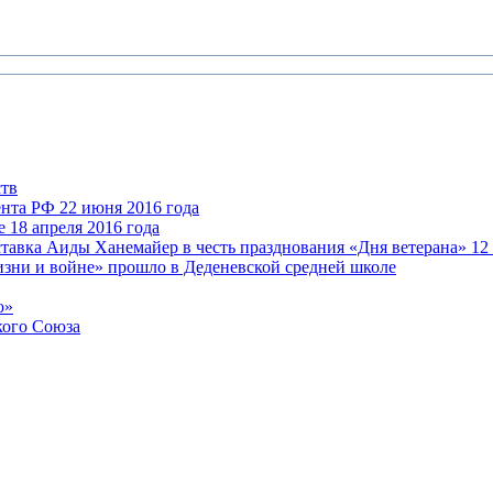
ств
нта РФ 22 июня 2016 года
 18 апреля 2016 года
авка Аиды Ханемайер в честь празднования «Дня ветерана» 12 
зни и войне» прошло в Деденевской средней школе
ю»
кого Союза